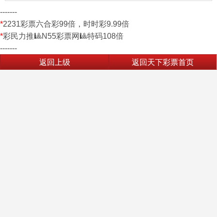
-------
*
2231彩票六合彩99倍，时时彩9.99倍
*
彩民力推🎱N55彩票网🎱特码108倍
-------
返回上级
返回天下彩票首页