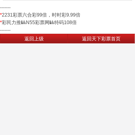
-------
*
2231彩票六合彩99倍，时时彩9.99倍
*
彩民力推🎱N55彩票网🎱特码108倍
-------
返回上级
返回天下彩票首页