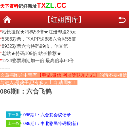
TX
ZL
.CC
天下资料
记好新址
【红姐图库】
*
站长担保★特碼53倍★注册即送25元
*
5386彩票，下APP送888六合彩55倍
*
8932彩票六合特码99倍，信誉第一
*
老站★特码109倍 站长推荐★
*
1234彩票期期加一倍,最高赔率60倍
-------
文章与图片中带有
【电话,微信,网址等联系方式】
的请不要相信
与进入,是骗子,已有多人上当,请周知！
086期‖：六合飞鸽
086期‖：六合彩会议记录
086期‖：中北彩民特码报(新)