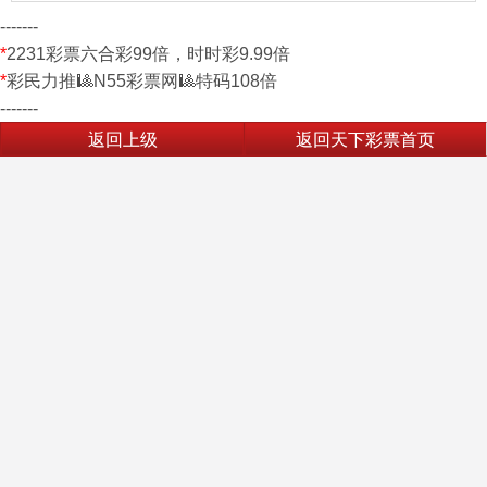
-------
*
2231彩票六合彩99倍，时时彩9.99倍
*
彩民力推🎱N55彩票网🎱特码108倍
-------
返回上级
返回天下彩票首页