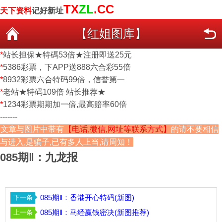
TX
ZL
.CC
天下资料
记好新址
【红姐图库】
*
站长担保★特碼53倍★注册即送25元
*
5386彩票，下APP送888六合彩55倍
*
8932彩票六合特码99倍，信誉第一
*
老站★特码109倍 站长推荐★
*
1234彩票期期加一倍,最高赔率60倍
-------
文章与图片中带有
【电话,微信,网址等联系方式】
的请不要相信
与进入,是骗子,已有多人上当,请周知！
085期‖：九龙报
085期‖：香港开心特码(新图)
085期‖：马经赢钱密决(新图推荐)