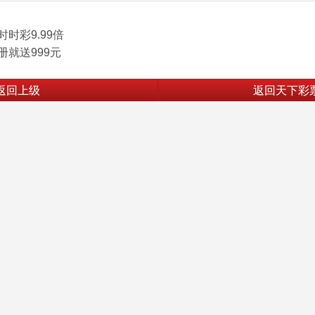
时时彩9.99倍
册就送999元
返回上级
返回天下彩