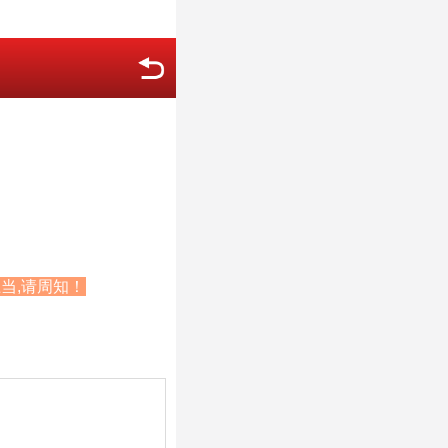
当,请周知！